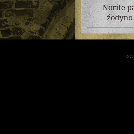
Norite p
žodyno 
© Vil