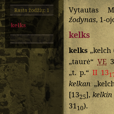
Vytautas M
Rasta žodžių: 1
žodynas
, 1-o
kelks
kelks
kelks
„kelch 
„taurė“
VE
3
„t. p.“
II 13
1
kelkan
„kelch
[13
],
kelkin
25
31
).
10