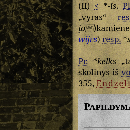
(II)
<
*
-īs
.
Pl
„vyras“
res
i̯o
)kamiene
wijrs
)
resp.
*
Pr.
*
kelks
„t
skolinys iš
vo
355,
Endzel
Papildym