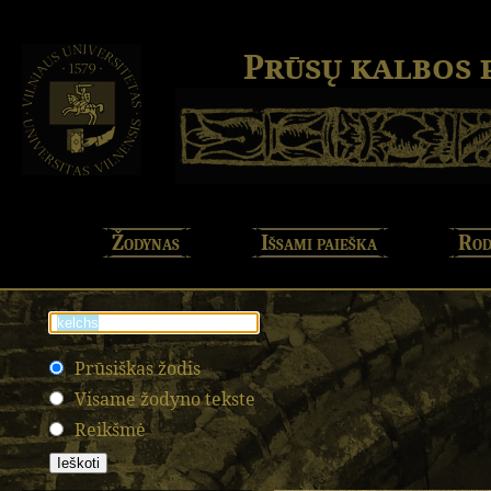
Prūsų kalbos
Žodynas
Išsami paieška
Rod
Prūsiškas žodis
Visame žodyno tekste
Reikšmė