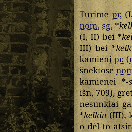
Turime
pr.
(I
nom.
sg.
*
kel
(I, II) bei *
ke
III) bei *
kel
kamienį
pr.
(
šnektose
nom
kamienei *
-
išn. 709), gr
nesunkiai gal
*
kelkin
(III),
o dėl to atsi