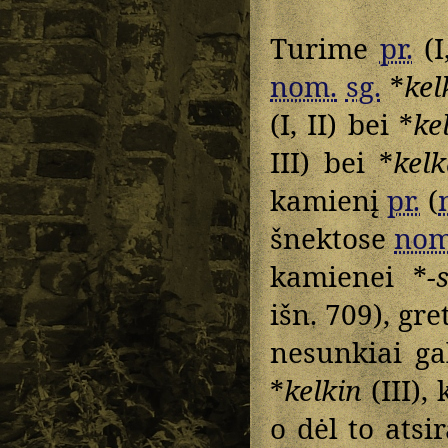
Turime
pr.
(I
nom.
sg.
*
kel
(I, II) bei *
ke
III) bei *
kel
kamienį
pr.
(
šnektose
nom
kamienei *
-
išn. 709), gr
nesunkiai gal
*
kelkin
(III),
o dėl to atsi