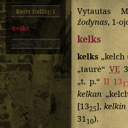
Vytautas M
Rasta žodžių: 1
žodynas
, 1-o
kelks
kelks
kelks
„kelch 
„taurė“
VE
3
„t. p.“
II 13
1
kelkan
„kelch
[13
],
kelkin
25
31
).
10