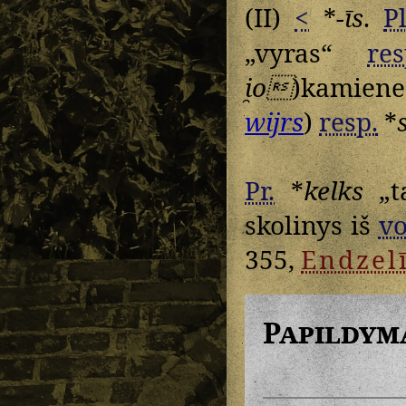
(II)
<
*
-īs
.
Pl
„vyras“
res
i̯o
)kamiene
wijrs
)
resp.
*
Pr.
*
kelks
„t
skolinys iš
vo
355,
Endzel
Papildym