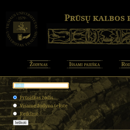
Prūsų kalbos
Žodynas
Išsami paieška
Rod
Prūsiškas žodis
Visame žodyno tekste
Reikšmė