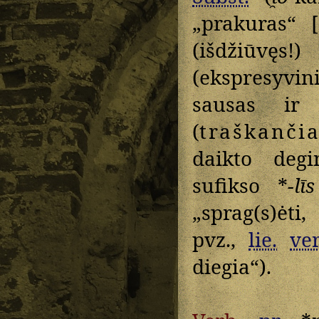
„prakuras“ 
(išdžiūvęs!
(ekspresyvi
sausas ir 
(
traškančia
daikto deg
sufikso *
-līs
„sprag(s)ėti,
pvz.,
lie.
ve
diegia“).