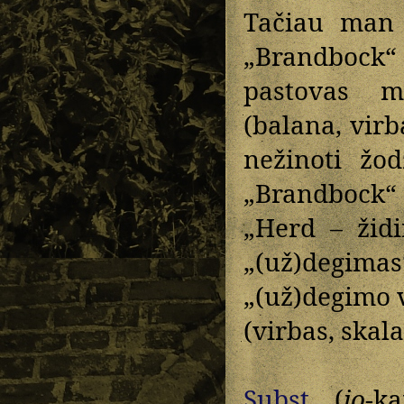
Tačiau man
„Brandbock“
pastovas m
(balana, virb
nežinoti žo
„Brandbock
„Herd – židi
„(už)degim
„(už)degimo 
(virbas, skala
Subst.
(
i̯o
-k