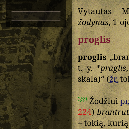
Vytautas M
žodynas
, 1-o
proglis
proglis
„bra
t. y. *
prāglīs
skala)“ (
žr.
to
359
Žodžiui
pr
224
)
brantru
– tokią, kurią