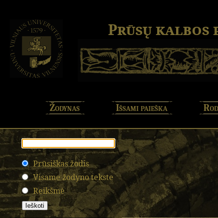
Prūsų kalbos
Žodynas
Išsami paieška
Rod
Prūsiškas žodis
Visame žodyno tekste
Reikšmė