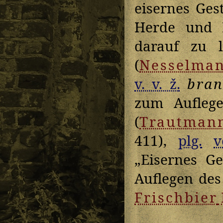
eisernes Ges
Herde und 
darauf zu l
(
Nesselma
v. v. ž.
bran
zum Aufleg
(
Trautman
411),
plg.
v
„Eisernes G
Auflegen des
Frischbier