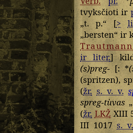
Verb.
pr.
*
tvyksčioti ir
„t. p.“ [
>
l
„bersten“ ir k
Trautmann
ir liter.
] kil
(s)preg-
[: *
(
(spritzen), sp
(
žr.
s. v. v.
s
spreg-tùvas
„
(
žr.
LKŽ
XIII 
III 1017
s. v