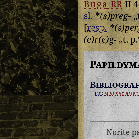
Būga
RR
II 
sl.
*
(s)preg-
„t
[
resp.
*
(s)per
(e)r(e)g-
„t. p.
Papildym
Bibliograf
Lit.
:
Matzenaue
Norite p