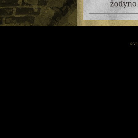
žodyno 
© Vil