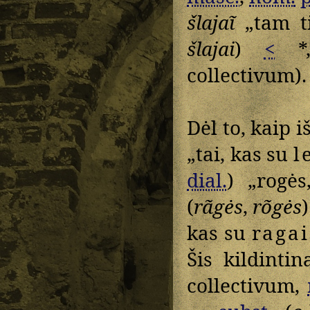
šlajaĩ
„tam ti
šlajai
)
<
*„
collectivum).
Dėl to, kaip i
„tai, kas su
l
dial.
) „rogės
(
rãgės
,
rõgės
kas su
ragai
Šis kildintin
collectivum,