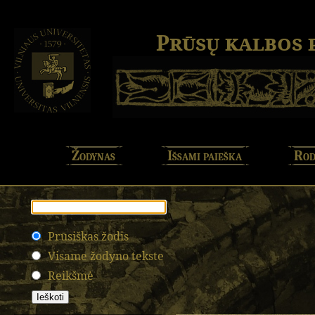
Prūsų kalbos
Žodynas
Išsami paieška
Rod
Prūsiškas žodis
Visame žodyno tekste
Reikšmė