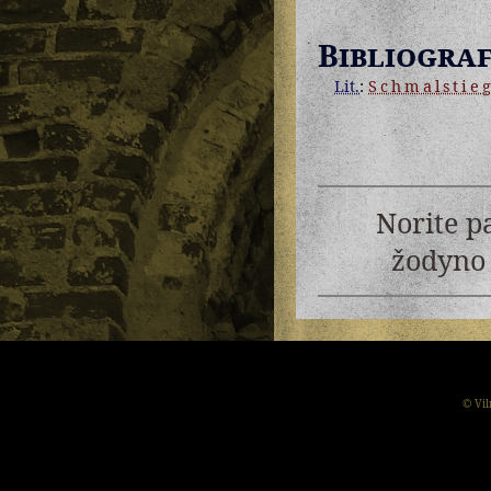
Bibliograf
Lit.
:
Schmalstie
Norite p
žodyno 
© Vil