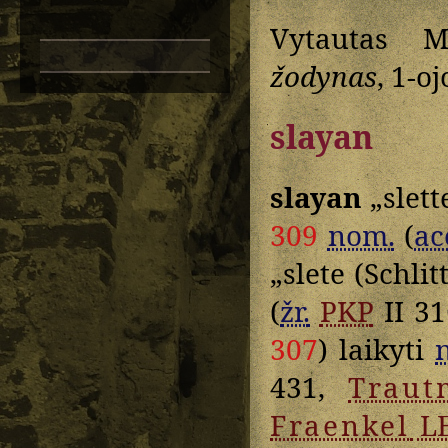
Vytautas M
žodynas
, 1-o
slayan
slayan
„slett
309
nom.
(
ac
„slete (Schlit
(
žr.
PKP
II 31
307
) laikyti
431,
Traut
Fraenkel
L