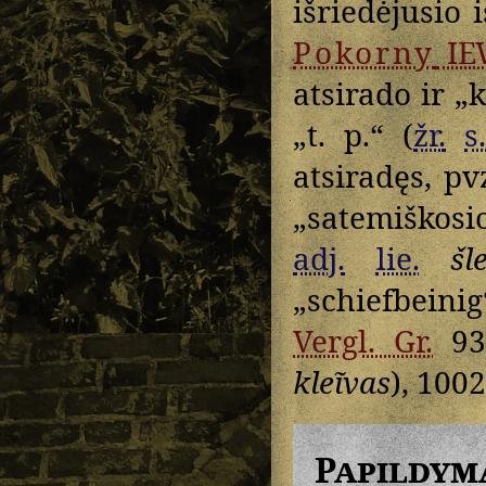
išriedėjusio 
Pokorny
IE
atsirado ir „
„t. p.“ (
žr.
s
atsiradęs, pv
„satemiškosio
adj.
lie.
šl
„schiefbeini
Vergl. Gr.
9
kleĩvas
), 1002
Papildym