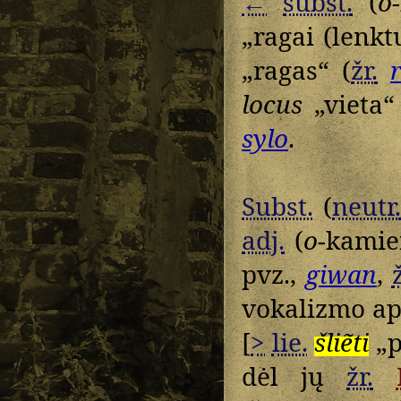
←
subst.
(
o
„ragai (lenk
„ragas“ (
žr.
locus
„vieta“
sylo
.
Subst.
(
neutr
adj.
(
o
-kami
pvz.,
giwan
,
ž
vokalizmo ap
[
>
lie.
šliẽti
„p
dėl jų
žr.