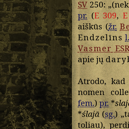
SV
250: „(nek
pr.
(
E 309
,
E
aiškūs (
žr.
B
Endzelīns
l
Vasmer
ESR
apie jų
dary
Atrodo, ka
nomen colle
fem.
)
pr.
*
sla
*
ślajā
(
sg.
) „
toliau), per