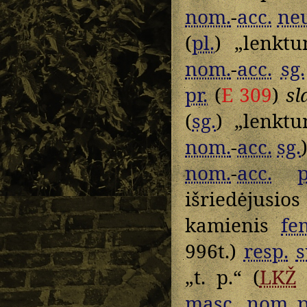
nom.
-
acc.
neu
(
pl.
) „lenktu
nom.
-
acc.
sg.
pr.
(
E 309
)
sl
(
sg.
) „lenkt
nom.
-
acc.
sg.
nom.
-
acc.
p
išriedėjusio
kamienis
fe
996t.)
resp.
s
„t. p.“ (
LKŽ
masc.
,
nom.
p