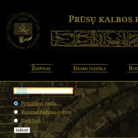
Prūsų kalbos
Žodynas
Išsami paieška
Rod
Prūsiškas žodis
Visame žodyno tekste
Reikšmė