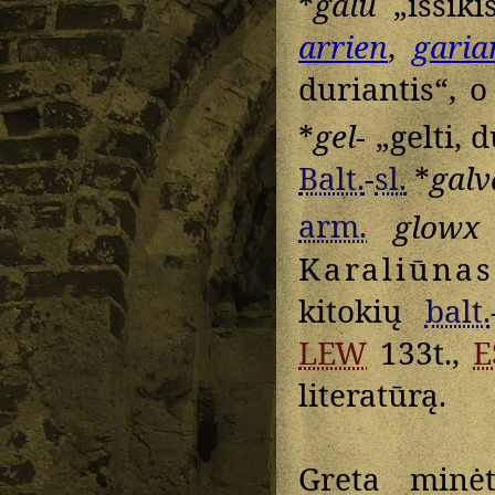
*
galu
„išsiki
arrien
,
garia
duriantis“, o
*
gel-
„gelti, 
Balt.
-
sl.
*
galv
arm.
glowx
Karaliūnas
kitokių
balt.
LEW
133t.,
E
literatūrą.
Greta min