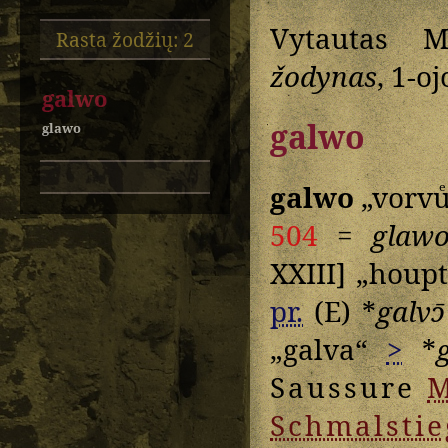
Vytautas M
Rasta žodžių: 2
žodynas
, 1-o
galwo
galwo
glawo
galwo
„vorvu
504
=
glaw
XXIII] „houp
pr.
(E) *
galvɔ̄
„galva“
>
*
Saussure
M
Schmalstie