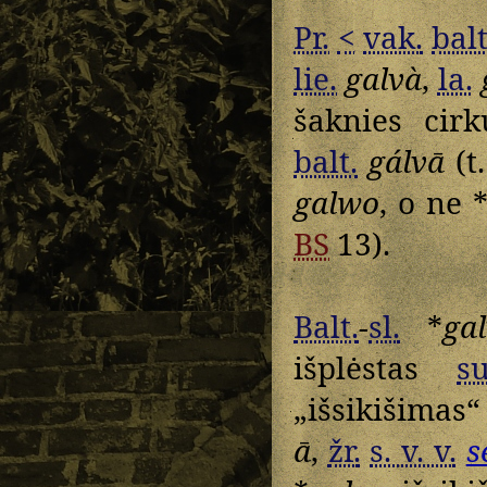
Pr.
<
vak.
balt
lie.
galvà
,
la.
šaknies cir
balt.
gálvā
(t.
galwo
, o ne 
BS
13).
Balt.
-
sl.
*
ga
išplėstas
su
„išsikišimas“ 
ā
,
žr.
s. v. v.
s