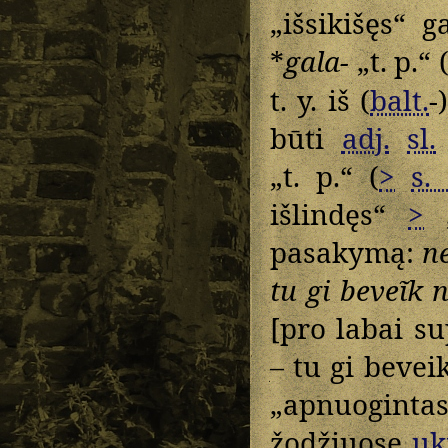
„išsikišęs“ g
*
gala-
„t. p.“ 
t. y. iš (
balt.
-
būti
adj.
sl.
„t. p.“ (
>
s. 
išlindęs“
>
„
pasakymą:
n
tu gi beveĩk
[pro labai su
– tu gi bevei
„apnuoginta
žodžiuose
uk