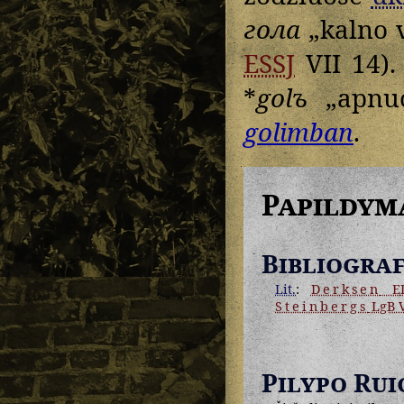
гола
„kalno v
ESSJ
VII 14).
*
golъ
„apnuog
golimban
.
Papildym
Bibliograf
Lit.
:
Derksen
ED
Steinbergs
LgB 
Pilypo Rui