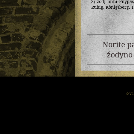
Šį žodį mini Pilypas
Ruhig, Koͤnigsberg, 1
Norite p
žodyno 
© Vil