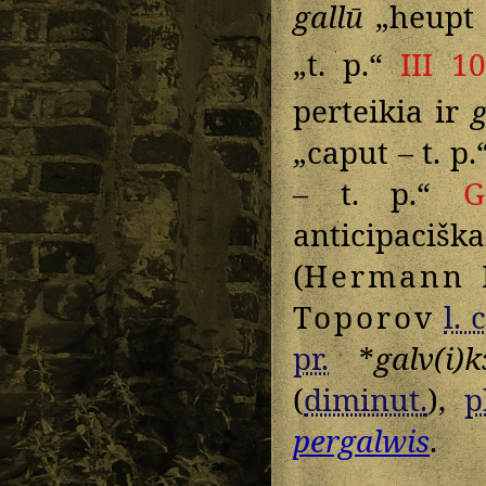
gallū
„heupt 
„t. p.“
III 1
perteikia ir
„caput – t. p.
– t. p.“
G
anticipacišk
(
Hermann
N
Toporov
l. c
pr.
*
galv(i)kɔ
(
diminut.
),
p
pergalwis
.