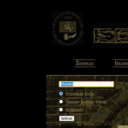
Žodynas
Išsami
Prūsiškas žodis
Visame žodyno tekste
Reikšmė