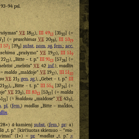
. 93–94 psl.
rašymas“
VE
18
),
III 49
[35
] (=
15
13
10
7
] (=
praschimas
VE
20
),
III 53
1
19
19
II 57
[39
]
subst.
nom.
sg.
fem.
;
acc.
1
8
aschima
„prašymo“
VE
19
),
III 51
17
9
22
), „Bitte – t. p.“
III 91
[57
] (=
12
13
28
elstisi
„melstis“
VE
42
inf.
),
madlin
(=
maldo
„maldoje“
VE
19
),
III 51
17
10
os
VE
21
gen.
sg.
), „Gebet – t. p.“
III
3
21
), „Bitte – t. p.“
III 55
[37
] (=
20
4
24
oje“
VE
23
),
III 83
[53
] (=
malda
3
13
17
61
] (=
maldosu
„maldose“
VE
42
),
21
9
.
pl.
(
fem.
)
madlas
„Bitte – mal̃dos,
dlin
.
 (28×)
ā
-kamienį
subst.
(
fem.
)
pr.
: a)
lā
„t. p.“ [kirčiuotas skiemuo – *
ma-
vimai“ (1×) =
pr.
*
madlas
„t. p.“
<