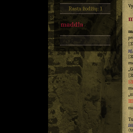
Vy
Rasta žodžių: 1
m
maddla
m
pr
[3
sg.
[3
ma
„G
[3
53
m
„
II
ma
Tu
n
(t