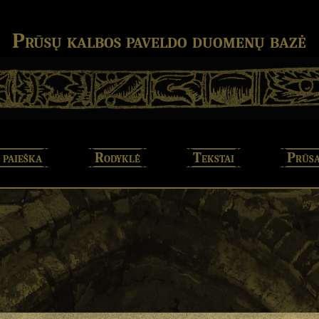
Prūsų kalbos paveldo duomenų bazė
 paieška
Rodyklė
Tekstai
Prūsa