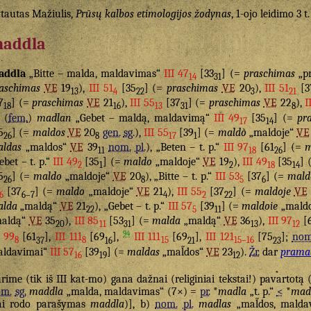
tautas Mažiulis,
Prūsų kalbos etimologijos žodynas
, 1-ojo leidimo 3 t
addla
addla
„Bitte – malda, maldavimas“
III 47
[33
] (=
praschimas
„p
14
31
aschimas
VE
19
),
III 51
[35
] (=
praschimas
VE
20
),
III 51
[3
13
4
22
3
21
7
] (=
praschimas
VE
21
),
III 55
[37
] (=
praschimas
VE
22
),
I
18
16
13
31
8
(
fem.
)
madlan
„Gebet – maldą, maldavimą“
III 49
[35
] (=
pr
17
14
5
] (=
maldos
VE
20
gen.
sg.
),
III 55
[39
] (=
maldò
„maldoje“
VE
26
8
17
1
ldas
„maldos“
VE
39
nom.
pl.
), „Beten – t. p.“
III 97
[61
] (=
m
11
18
26
ebet – t. p.“
III 49
[35
] (=
maldo
„maldoje“
VE
19
),
III 49
[35
] 
2
1
2
18
14
5
] (=
maldo
„maldoje“
VE
20
), „Bitte – t. p.“
III 53
[37
] (=
mald
26
8
5
6
[37
] (=
maldo
„maldoje“
VE
21
),
III 55
[37
] (=
maldoje
VE
6
6–7
4
2
22
alda
„maldą“
VE
21
), „Gebet – t. p.“
III 57
[39
] (=
maldoie
„mald
22
5
11
maldą“
VE
35
),
III 85
[53
] (=
malda
„maldą“
VE
36
),
III 97
[
20
11
31
13
12
94
I 99
[61
],
III 111
[69
],
III 111
[69
],
III 121
[75
];
nom
8
37
8
16
15
21
15–16
23
ldavimai“
III 57
[39
] (=
maldas
„mal̃dos“
VE
23
).
Žr.
dar
prama
16
19
12
rime (tik iš III kat-mo) gana dažnai (religiniai tekstai!) pavartotą
om.
sg.
maddla
„malda, maldavimas“ (7×) =
pr.
*
madla
„t. p.“
<
*
mad
ai rodo parašymas
maddla
)], b)
nom.
pl.
madlas
„mal̃dos, malda