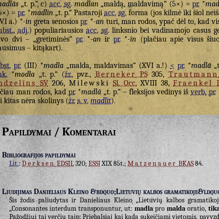
adlās
„t. p.“, c)
acc.
sg.
madlan
„maldą, maldavimą“ (5×) =
pr.
*
mad
5×) =
pr.
*
madlin
„t. p.“ Pastaroji
acc.
sg.
forma (jos kilmė iki šiol nei
VI a.) *
-in
greta senosios
pr.
*
-an
turi, man rodos, ypač dėl to, kad 
ubst.
,
adj.
) populiariausios
acc.
sg.
linksnio bei vadinamojo casus ge
vo dvi – „gretiminės“
pr.
*
-an
ir
pr.
*
-in
(plačiau apie visus ši
ausimus – kitąkart).
bst.
pr.
(III) *
madla
„malda, maldavimas“ (XVI a.!)
<
pr.
*
madlā
„t
nk.
*
modła
„t. p.“ (
žr.
, pvz.,
Berneker
PS
305,
Trautmann
ndzelīns
SV
206,
Milewski
Sl. Occ.
XVIII 38,
Fraenkel
čiau man rodos, kad
pr.
*
madlā
„t. p.“ – fleksijos vedinys iš
verb.
pr.
i kitas nėra skolinys (
žr.
s. v.
madlit
).
Papildymai / Komentarai
Bibliografijos papildymai
Lit.
:
Derksen
EDSIL
320;
ESSJ
XIX 85t.;
Matzenauer
BKAS
84.
Liudijimas Danieliaus Kleino &bdquo;Lietuvių kalbos gramatikoje&ldqu
Šis žodis paliudytas ir Danieliaus Kleino „Lietuvių kalbos gramatikoj
„Consonantes interdum transponuntur, ut:
madla
pro
malda
oratio,
tik
Pažodžiui tai verčiu taip: Priebalsiai kai kada sukeičiami vietomis, pavyz