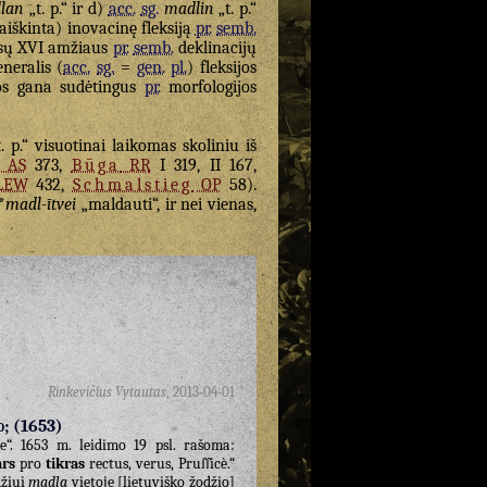
lan
„t. p.“ ir d)
acc.
sg.
madlin
„t. p.“
šaiškinta) inovacinę fleksiją
pr.
semb.
visų XVI amžiaus
pr.
semb.
deklinacijų
neralis (
acc.
sg.
=
gen.
pl.
) fleksijos
uos gana sudėtingus
pr.
morfologijos
. p.“ visuotinai laikomas skoliniu iš
AS
373,
Būga
RR
I 319, II 167,
LEW
432,
Schmalstieg
OP
58).
*
madl-ītvei
„maldauti“, ir nei vienas,
Rinkevičius Vytautas
,
2013-04-01
o; (1653)
e“. 1653 m. leidimo 19 psl. rašoma:
ars
pro
tikras
rectus, verus, Pruſſicè.“
džiui
madla
vietoje [lietuviško žodžio]