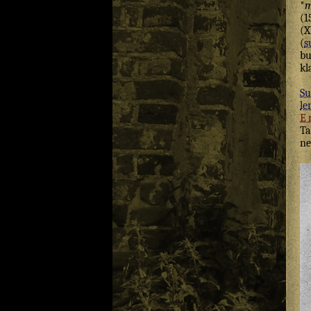
*
m
(1
(X
(
s
bu
kl
Su
le
E
Ta
ne