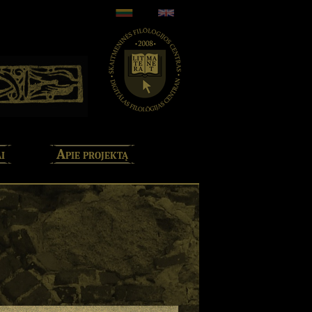
i
Apie projektą