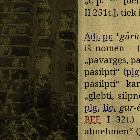
„t. p.“
[dė
II 251t.], tiek 
Adj.
pr.
*
gū̆ri
iš nomen – (
„pavargęs, pa
pasilpti“ (
plg
pasilpti“ k
„glebti, silpn
plg.
lie.
gūr-ė́
BEE
I 32t.
abnehmen“ (