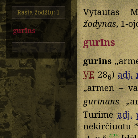
Vytautas M
Rasta žodžių: 1
žodynas
, 1-o
gurīns
gurīns
gurīns
„arme
VE
28
)
adj.
6
„armen – va
gurīnans
„ar
Turime
adj.
nekirčiuotu 
425