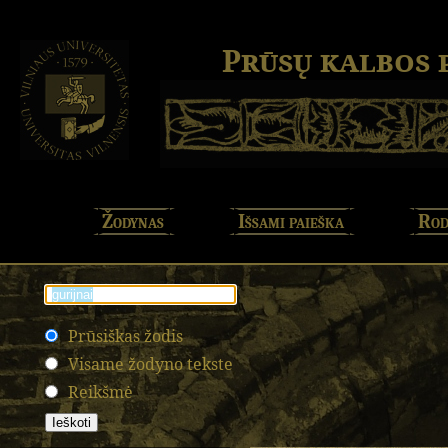
Prūsų kalbos
Žodynas
Išsami paieška
Rod
Prūsiškas žodis
Visame žodyno tekste
Reikšmė