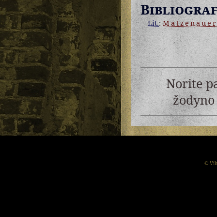
Bibliograf
Lit.
:
Matzenaue
Norite p
žodyno 
© Vil