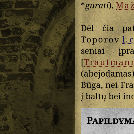
*
gurati
),
Maž
Dėl čia pa
Toporov
l. c
seniai įpr
[
Trautman
(abejodamas)
Būga, nei Fra
į baltų bei i
Papildym