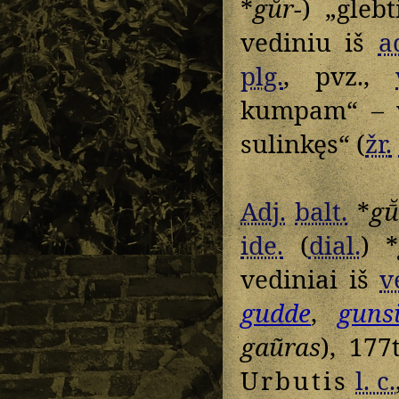
*
gŭr-
) „gleb
vediniu iš
a
plg.
, pvz.,
kumpam“ – 
sulinkęs“ (
žr.
Adj.
balt.
*
gū
ide.
(
dial.
) *
vediniai iš
v
gudde
,
guns
gaũras
), 177t
Urbutis
l. c.