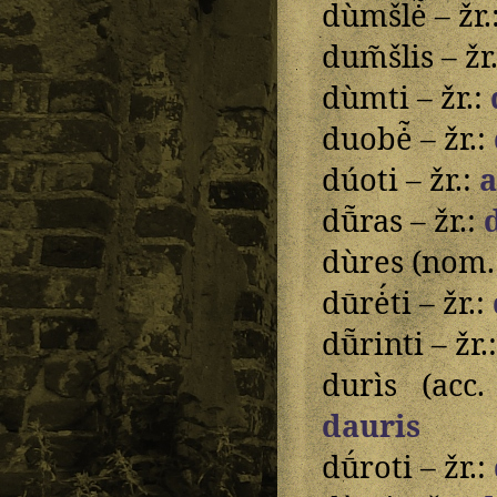
dùmšlė̃ – žr.
dum͂šlis – žr
dùmti – žr.:
duobė̃ – žr.:
dúoti – žr.:
a
dū̃ras – žr.:
dùres (nom. p
dūrė́ti – žr.:
dū̃rinti – žr.
durìs (acc
dauris
dū́roti – žr.: