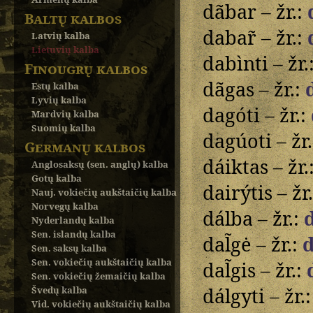
dãbar – žr.:
Baltų kalbos
dabar̃ – žr.:
Latvių kalba
Lietuvių kalba
dabìnti – žr.
Finougrų kalbos
dãgas – žr.:
Estų kalba
Lyvių kalba
dagóti – žr.:
Mardvių kalba
Suomių kalba
dagúoti – žr
Germanų kalbos
dáiktas – žr.
Anglosaksų (sen. anglų) kalba
Gotų kalba
dairýtis – žr
Nauj. vokiečių aukštaičių kalba
Norvegų kalba
dálba – žr.:
Nyderlandų kalba
Sen. islandų kalba
dal̃gė – žr.:
d
Sen. saksų kalba
Sen. vokiečių aukštaičių kalba
dal̃gis – žr.:
Sen. vokiečių žemaičių kalba
dálgyti – žr.
Švedų kalba
Vid. vokiečių aukštaičių kalba