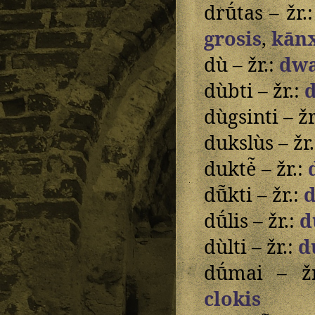
drū́tas – žr.
grosis
,
kānx
dù – žr.:
dwa
dùbti – žr.:
dùgsinti – žr
dukslùs – žr
duktė̃ – žr.:
dū̃kti – žr.:
d
dū́lis – žr.:
d
dùlti – žr.:
d
dū́mai – ž
clokis