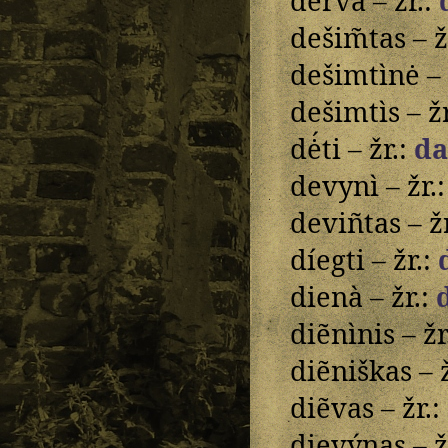
dervà – žr.:
dešim̃tas – ž
dešimtìnė – 
dešimtìs – ž
dė́ti – žr.:
da
devynì – žr.
deviñtas – ž
díegti – žr.:
dienà – žr.:
diẽnìnis – žr
diẽniškas – 
diẽvas – žr.:
dievýnas – ž