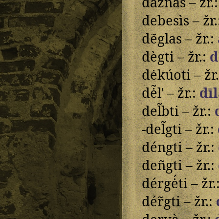
dãžnas – žr.
debesìs – žr.
dẽglas – žr.:
dègti – žr.:
d
dėkúoti – žr
dė̃lʹ – žr.:
dī
del̃bti – žr.:
-del̃gti – žr.:
déngti – žr.:
deñgti – žr.:
dérgė́ti – žr.
dér̃gti – žr.: