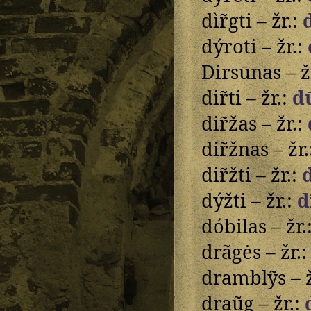
dìr̃gti – žr.:
dýroti – žr.:
Dirsūnas – ž
dir̃ti – žr.:
d
dir̃žas – žr.:
dir̃žnas – žr
dir̃žti – žr.:
dýžti – žr.:
d
dóbilas – žr.
drãgės – žr.
dramblỹs – ž
draũg – žr.: