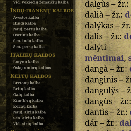
dalgùs – žr.:
Vid. vokiečių žemaičių kalba
Indų-iranėnų kalbos
dalià – žr.:
d
Avestos kalba
dalýkas – žr
Hindi kalba
Nauj. persų kalba
dalìs – žr.:
d
Osetinų kalba
Sen. indų kalba
dalýti –
Sen. persų kalba
Italikų kalbos
mēntimai
,
Lotynų kalba
dangà – žr.:
Oskų-umbrų kalbos
Keltų kalbos
dangìnis – ž
Bretonų kalba
dangulỹs – ž
Britų kalba
Galų kalba
dangùs – žr.
Kim(b)rų kalba
Kornų kalba
dantìs – žr.:
Nauj. airių kalba
Sen. airių kalba
dár – žr.:
da
Vid. airių kalba