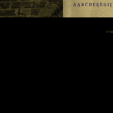
A Ą
B
Č
D
E Ę Ė
G
I Į
© Vil