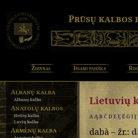
Prūsų kalbos
Žodynas
Išsami paieška
Rod
Albanų kalba
Lietuvių 
Albanų kalba
Anatolų kalbos
Hetitų kalba
A Ą
B
Č
D
E Ę Ė
G
I Į
Luvių kalba
Armėnų kalba
dabà – žr.:
d
Armėnų kalba