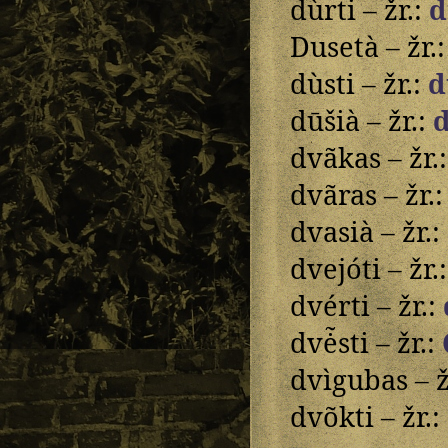
dùrti – žr.:
d
Dusetà – žr.
dùsti – žr.:
d
dūšià – žr.:
d
dvãkas – žr.
dvãras – žr.
dvasià – žr.:
dvejóti – žr.
dvérti – žr.:
dvė̃sti – žr.:
dvìgubas – ž
dvõkti – žr.: