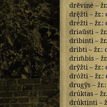
dre͂vinė – žr
drę̃žti – žr.:
drė́žti – žr.:
driau͂sti – žr
drìbinti – žr
drìbti – žr.:
drim̃bis – žr
drỹžti – žr.:
dróžti – žr.:
drugỹs – žr.
drū́ktas – žr
drū́ktinti – ž