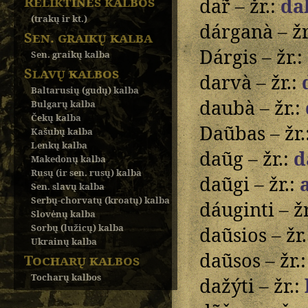
Reliktinės kalbos
dar̃ – žr.:
da
(trakų ir kt.)
dárganà – žr
Sen. graikų kalba
Dárgis – žr.:
Sen. graikų kalba
Slavų kalbos
darvà – žr.:
Baltarusių (gudų) kalba
daubà – žr.:
Bulgarų kalba
Čekų kalba
Daũbas – žr.
Kašubų kalba
Lenkų kalba
daũg – žr.:
d
Makedonų kalba
Rusų (ir sen. rusų) kalba
daũgi – žr.:
Sen. slavų kalba
Serbų-chorvatų (kroatų) kalba
dáuginti – žr
Slovėnų kalba
Sorbų (lužicų) kalba
daũsios – žr
Ukrainų kalba
daũsos – žr.
Tocharų kalbos
Tocharų kalbos
dažýti – žr.: