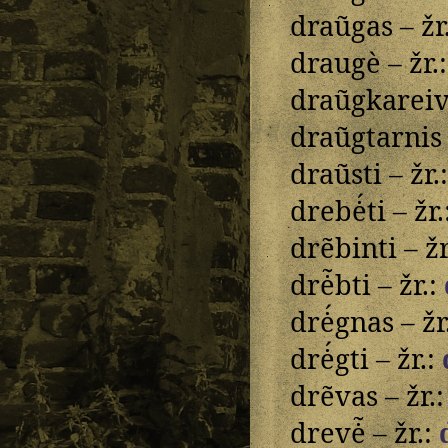
draũgas – žr
draugè – žr.
draũgkareivi
draũgtarnis 
draũsti – žr.
drebė́ti – žr.
drẽbinti – žr
drė̃bti – žr.:
drė́gnas – žr
drė́gti – žr.:
drẽvas – žr.
drevė̃ – žr.: