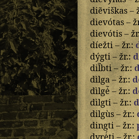
diẽviškas – ž
dievótas – ž
dievótis – žr
díežti – žr.:
dýgti – žr.:
d
dil̃bti – žr.:
dìlga – žr.:
d
dìlgė̃ – žr.:
d
dìlgti – žr.:
d
dilgùs – žr.:
dingti – žr.:
dyrė́ti – žr.: