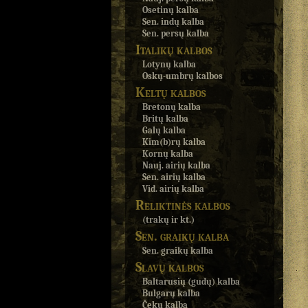
Osetinų kalba
Sen. indų kalba
Sen. persų kalba
Italikų kalbos
Lotynų kalba
Oskų-umbrų kalbos
Keltų kalbos
Bretonų kalba
Britų kalba
Galų kalba
Kim(b)rų kalba
Kornų kalba
Nauj. airių kalba
Sen. airių kalba
Vid. airių kalba
Reliktinės kalbos
(trakų ir kt.)
Sen. graikų kalba
Sen. graikų kalba
Slavų kalbos
Baltarusių (gudų) kalba
Bulgarų kalba
Čekų kalba