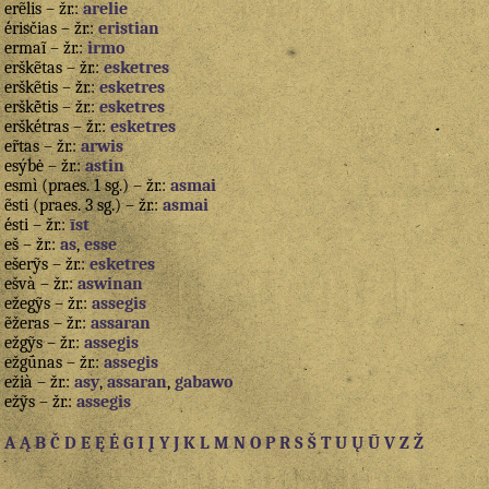
erẽlis – žr.:
arelie
ė́risčias – žr.:
eristian
ermaĩ – žr.:
irmo
erškẽtas – žr.:
esketres
erškẽtis – žr.:
esketres
erškė̃tis – žr.:
esketres
erškė́tras – žr.:
esketres
er̃tas – žr.:
arwis
esýbė – žr.:
astin
esmì (praes. 1 sg.) – žr.:
asmai
ẽsti (praes. 3 sg.) – žr.:
asmai
ė́sti – žr.:
īst
eš – žr.:
as
,
esse
ešerỹs – žr.:
esketres
ešvà – žr.:
aswinan
ežegỹs – žr.:
assegis
ẽžeras – žr.:
assaran
ežgỹs – žr.:
assegis
ežgū́nas – žr.:
assegis
ežià – žr.:
asy
,
assaran
,
gabawo
ežỹs – žr.:
assegis
A Ą
B
Č
D
E Ę Ė
G
I Į Y
J
K
L
M
N
O
P
R
S
Š
T
U Ų Ū
V
Z
Ž