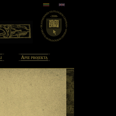
i
Apie projektą