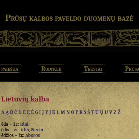
Prūsų kalbos paveldo duomenų bazė
 paieška
Rodyklė
Tekstai
Prūsa
Lietuvių kalba
A Ą
B
Č
D
E Ę Ė
G
I Į Y
J
K
L
M
N
O
P
R
S
Š
T
U Ų Ū
V
Z
Ž
ė́da – žr.:
īdai
ė̃dis – žr.:
īdis
,
Neria
ė́džios – žr.:
aboros