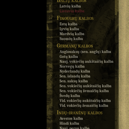
Baltų kalbos
Latvių kalba
Lietuvių kalba
Finougrų kalbos
Estų kalba
Lyvių kalba
Mardvių kalba
Suomių kalba
Germanų kalbos
Anglosaksų (sen. anglų) kalba
Gotų kalba
Nauj. vokiečių aukštaičių kalba
Norvegų kalba
Nyderlandų kalba
Sen. islandų kalba
Sen. saksų kalba
Sen. vokiečių aukštaičių kalba
Sen. vokiečių žemaičių kalba
Švedų kalba
Vid. vokiečių aukštaičių kalba
Vid. vokiečių žemaičių kalba
Indų-iranėnų kalbos
Avestos kalba
Hindi kalba
Nauj. persų kalba