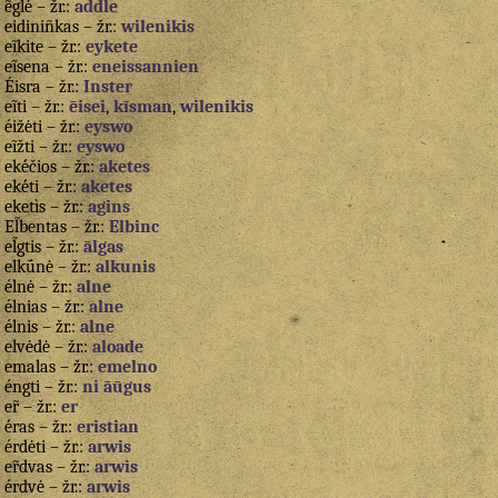
ẽglė – žr.:
addle
eidiniñkas – žr.:
wilenikis
eĩkite – žr.:
eykete
eĩsena – žr.:
eneissannien
Éisra – žr.:
Inster
eĩti – žr.:
ēisei
,
kīsman
,
wilenikis
éižėti – žr.:
eyswo
eĩžti – žr.:
eyswo
ekė́čios – žr.:
aketes
ekė́ti – žr.:
aketes
eketìs – žr.:
agins
El̃bentas – žr.:
Elbinc
el̃gtis – žr.:
ālgas
elkū́nė – žr.:
alkunis
élnė – žr.:
alne
élnias – žr.:
alne
élnis – žr.:
alne
elvėdė – žr.:
aloade
emalas – žr.:
emelno
éngti – žr.:
ni āūgus
er̃ – žr.:
er
ė́ras – žr.:
eristian
érdėti – žr.:
arwis
er̃dvas – žr.:
arwis
érdvė – žr.:
arwis