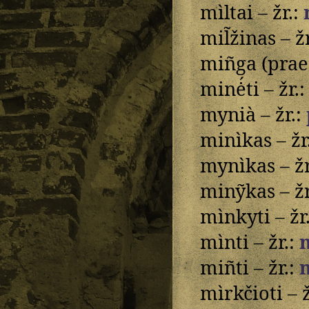
mìltai – žr.:
mil̃žinas – ž
miñga (praes.
minė́ti – žr.
mynià – žr.:
minìkas – žr
mynìkas – žr
minỹkas – žr
mìnkyti – žr
mìnti – žr.:
miñti – žr.:
mìrkčioti – ž