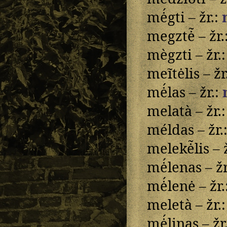
mė́gti – žr.:
megztė̃ – žr.
mègzti – žr.
meĩtėlis – žr
mė́las – žr.:
melatà – žr.
méldas – žr.
melekė̃lis – 
mė́lenas – žr
mė́lenė – žr.
meletà – žr.
mė́linas – žr