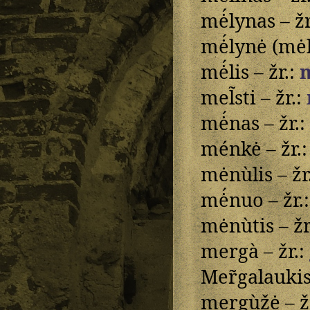
mė́lynas – žr
mė́lynė (mėl
mė́lis – žr.:
mel̃sti – žr.:
mė́nas – žr.:
ménkė – žr.
mėnùlis – žr
mė́nuo – žr.
mėnùtis – žr
mergà – žr.:
Mer̃galaukis
mergùžė – ž