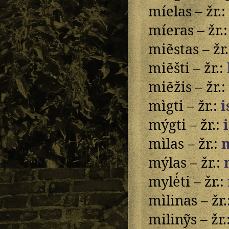
míelas – žr.:
míeras – žr.
miẽstas – žr
miẽšti – žr.:
miẽžis – žr.:
mìgti – žr.:
i
mýgti – žr.:
mìlas – žr.:
mýlas – žr.:
mylė́ti – žr.:
mìlinas – žr.
milinỹs – žr.