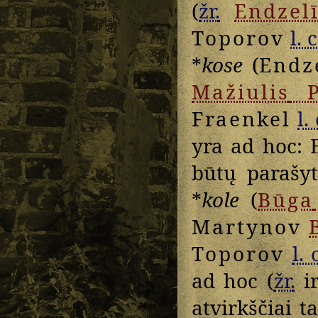
(
žr.
Endzel
Toporov
l. c
*
kose
(
Endz
Mažiulis
P
Fraenkel
l. 
yra ad hoc: 
būtų parašy
*
kole
(
Būga
Martynov
B
Toporov
l. 
ad hoc (
žr.
i
atvirkščiai t