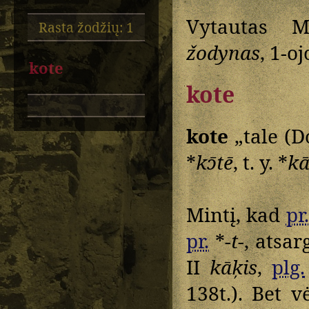
Vytautas M
Rasta žodžių: 1
žodynas
, 1-o
kote
kote
kote
„tale (D
*
kɔ̄tē
, t. y. *
kā
Mintį, kad
pr.
pr.
*
-t-
, atsar
II
kāķis
,
plg.
138t.). Bet 