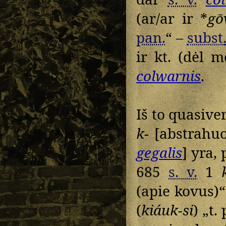
(ar/ar ir *
gō
pan.
“ –
subst
ir kt. (dėl 
colwarnis
.
Iš to quasiver
k-
[abstrahuo
gegalis
] yra, 
685
s. v.
1
(apie kovus)“
(
kiáuk-si
) „t. 