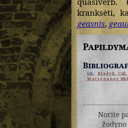
quasiverb. 
kranksėti, k
geasnis
,
geau
Papildym
Bibliograf
Lit.
:
Blažek
Coll. 
Matzenauer
BK
Norite p
žodyno 