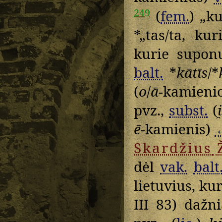
249
(
fem.
) „k
*„tas/ta, ku
kurie supon
balt.
*
kātīs
/*
(
o
/
ā
-kamien
pvz.,
subst.
(
i
ē
-kamienis)
Skardžius
dėl
vak.
balt
lietuvius, ku
III 83) dažn