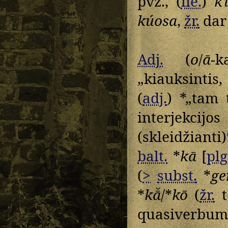
pvz., (
lie.
)
k
kúosa
,
žr.
da
Adj.
(
o
/
ā
-
„kiauksintis
(
adj.
) *„tam 
interjekcijo
(skleidžianti
balt.
*
kā
[
plg
(
>
subst.
*
ge
*
kā̆
/*
kō
(
žr.
t
quasiverbum 