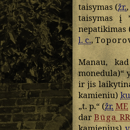
taisymas (
žr.
taisymas į 
nepatikimas 
l. c.
,
Toporo
Manau, k
monedula)“ 
ir jis laikyt
kamieniu)
ku
„t. p.“ (
žr.
ME
dar
Būga
RR
kamienius)
v