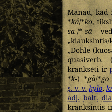
Manau, kad i
*
kā̆
/*
kō
, tiks
sa-
/*
-sā
ved
„kiauksintis
„Dohle (kuos
quasiverb. 
kranksėti ir
*
k-
) *
gā̆
/*
gō
s. v. v.
kylo
,
k
adj.
balt.
dia
kranksintis 