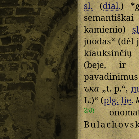
sl.
(
dial.
) *
semantišk
kamienio)
sl
juodas“ (dėl 
kiauksinčių
(beje, ir
pavadinimus
ъка
„t. p.“,
m
L.)“ (
plg.
lie.
250
onomato
Bulachovsk