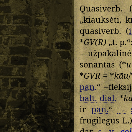
Quasiverb. 
„kiauksėti, 
quasiverb. (
*
GV(R)
„t. p.“
– užpakalinės
sonantas (*
u
*
GVR =
*
kāu
/
pan.
“ –fleksi
balt.
dial.
*
kā
ir
pan.
“
→
frugilegus L.)
dar
s. v.
co