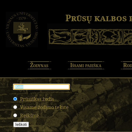
Prūsų kalbos
Žodynas
Išsami paieška
Rod
Prūsiškas žodis
Visame žodyno tekste
Reikšmė