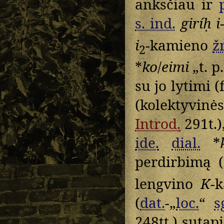
anksčiau ir
s. ind.
giríḥ i
i
-kamieno
žr
2
*
ko
/
eimi
„t. p.
su jo lytimi (
(kolektyvinė
Introd.
291t.)
ide.
dial.
*
perdirbimą 
lengvino
K
-
(
dat.
-„
loc.
“
s
248tt.) suta