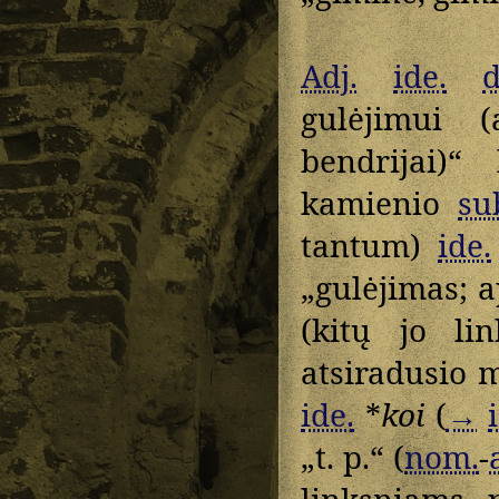
Adj.
ide.
d
gulėjimui (
bendrijai)“
kamienio
su
tantum)
ide.
„gulėjimas; a
(kitų jo l
atsiradusio 
ide.
*
koi
(
→
„t. p.“ (
nom.
-