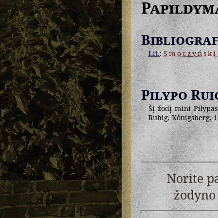
Papildym
Bibliograf
Lit.
:
Smoczyński
Pilypo Rui
Šį žodį mini Pilypas
Ruhig, Koͤnigsberg, 1
Norite p
žodyno 