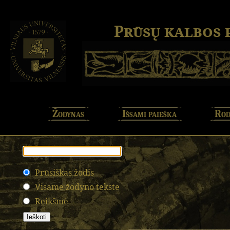
Prūsų kalbos
Žodynas
Išsami paieška
Rod
Prūsiškas žodis
Visame žodyno tekste
Reikšmė