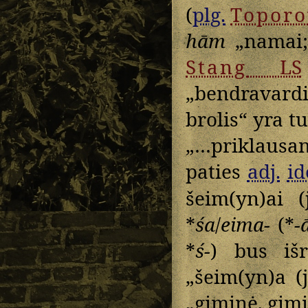
(
plg.
Toporo
hām
„namai; 
Stang
LS
„bendravar
brolis“ yra t
„…priklausan
paties
adj.
id
šeim(yn)ai (
*
śa
/
eima-
(*
-
*
ś-
) bus iš
„šeim(yn)a (
„giminė, gimi