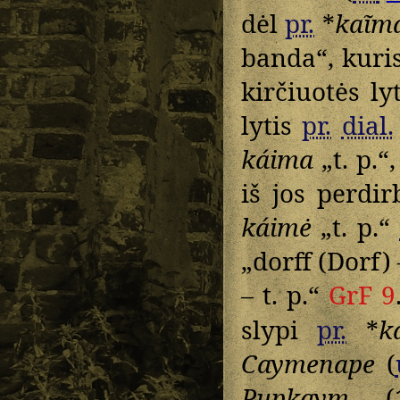
dėl
pr.
*
kaĩm
banda“, kuri
kirčiuotės ly
lytis
pr.
dial.
káima
„t. p.“
iš jos perdi
káimė
„t. p.“
„dorff (Dorf) 
–
t. p.“
GrF 9
slypi
pr.
*
k
Caymenape
(
Pupkaym
(1