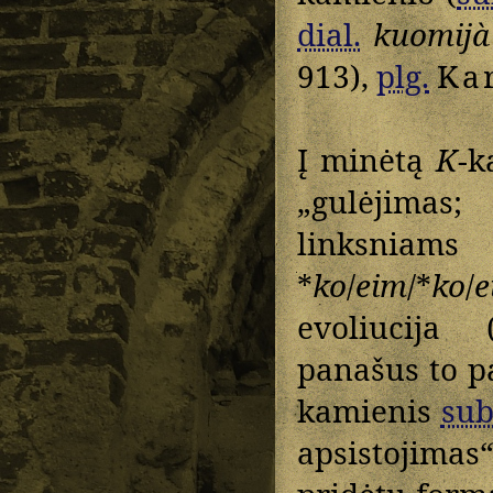
dial.
kuomijà
913),
plg.
Ka
Į minėtą
K
-k
„gulėjimas;
linksniam
*
ko
/
eim
/*
ko
/
e
evoliucija 
panašus to p
kamienis
sub
apsistojima