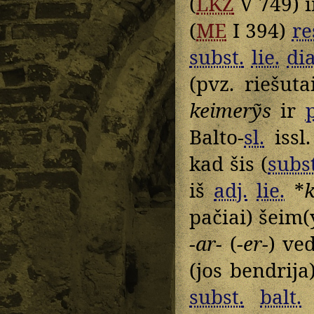
(
LKŽ
V 749) 
(
ME
I 394)
re
subst.
lie.
dia
(pvz. riešuta
keimerỹs
ir
Balto-
sl.
issl
kad šis (
subst
iš
adj.
lie.
*
k
pačiai) šeim(
-ar-
(
-er-
) ve
(jos bendrij
subst.
balt.