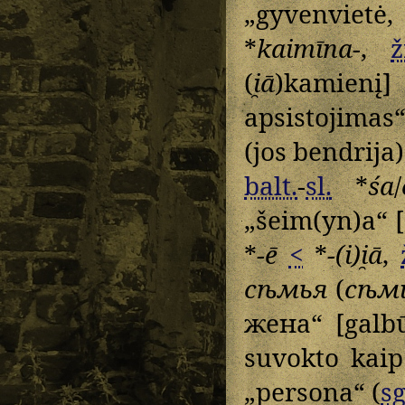
„gyvenvietė,
*
kaimīna-
,
ž
(
i̯ā
)kamienį
apsistojimas
(jos bendrija
balt.
-
sl.
*
śa
/
„šeim(yn)a“ [
*
-ē
<
*
-(i)i̯ā
,
сѣмья
(
сѣм
жена“ [galb
suvokto kai
„persona“ (
sg