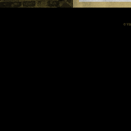
© Vil