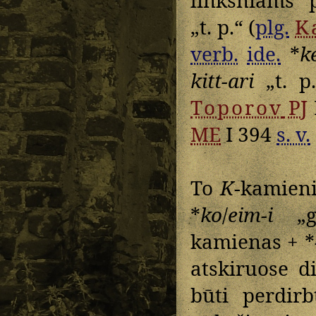
linksniams 
„t. p.“ (
plg.
K
verb.
ide.
*
ke
kitt-ari
„t. p.
Toporov
PJ
ME
I 394
s. v.
To
K
-kamien
*
ko
/
eim-i
„gu
kamienas + *
atskiruose d
būti perdir