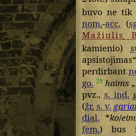
buvo ne tik
nom.
-
acc.
(
s
Mažiulis
B
kamienio)
s
apsistojimas
perdirbant
n
79
go.
haims
„
pvz.,
s. ind.
(
žr.
s. v.
garia
dial.
*
ko
/
eim
fem.
) bus 