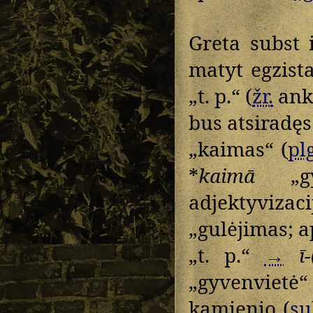
Greta subst 
matyt egzist
„t. p.“ (
žr.
anks
bus atsiradę
„kaimas“ (
plg
*
kaimā
„gyv
adjektyvizac
„gulėjimas; a
„t. p.“
→
ī-
„gyvenvietė“ 
kamienio (
su