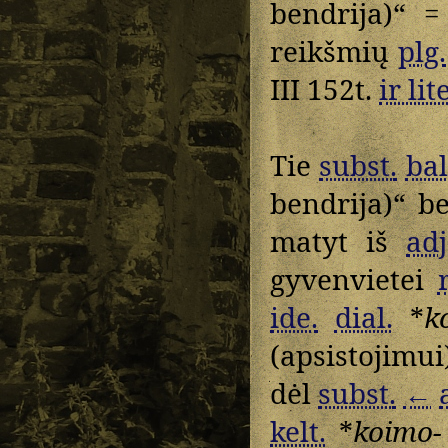
bendrija)“ 
reikšmių
plg.
III 152t.
ir lite
Tie
subst.
bal
bendrija)“ b
matyt iš
adj
gyvenvietei
ide.
dial.
*
k
(apsistojimu
dėl
subst.
←
kelt.
*
koimo-