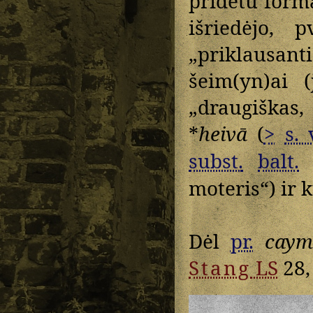
pridėtu form
išriedėjo, 
„priklausa
šeim(yn)ai 
„draugiškas,
*
heivā
(
>
s. 
subst.
balt.
moteris“) ir kt
Dėl
pr.
caym
Stang
LS
28