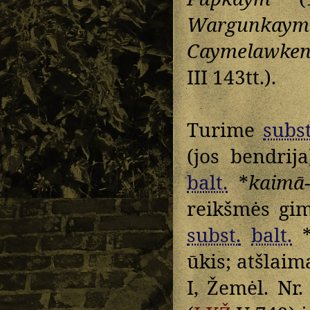
Wargunkaym
Caymelawke
III 143tt.).
Turime
subst
(jos bendrij
balt.
*
kaimā
reikšmės gi
subst.
balt.
ūkis; atšlaim
I, Žemėl. Nr.