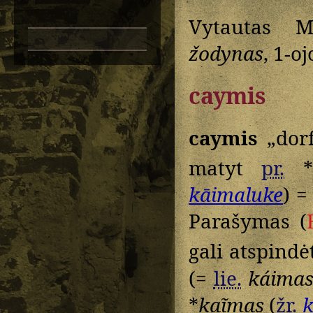
Vytautas M
žodynas
, 1-o
caymis
caymis
„dorf
matyt
pr.
*
kāimaluke
) 
Parašymas (
gali atspindė
(=
lie.
káima
*
kaĩmas
(
žr.
k