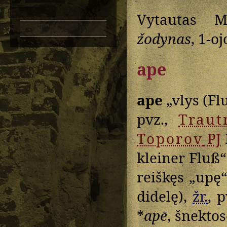
Vytautas M
žodynas
, 1-o
ape
ape
„vlys (Fl
pvz.,
Trau
Toporov
PJ
kleiner Fluß
reiškęs „upę“
didelę),
žr.
, 
*
apē
, šnekto