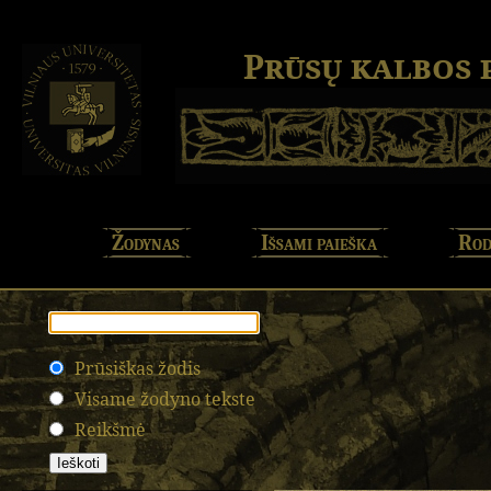
Prūsų kalbos
Žodynas
Išsami paieška
Rod
Prūsiškas žodis
Visame žodyno tekste
Reikšmė