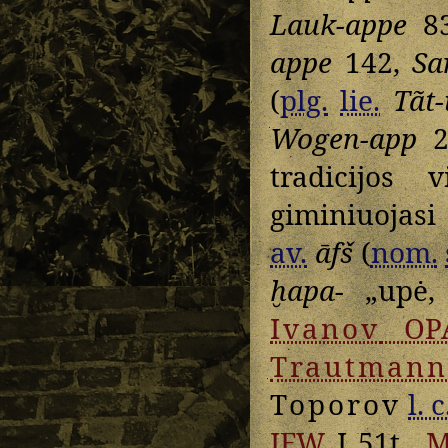
Lauk-appe
8
appe
142,
Sa
(
plg.
lie.
Tãt-
Wogen-app
2
tradicijos
giminiuojasi
av.
āfš
(
nom.
ḫapa-
„upė, 
Ivanov
OP
Trautmann
Toporov
l. c
IEW
I 51t.,
M