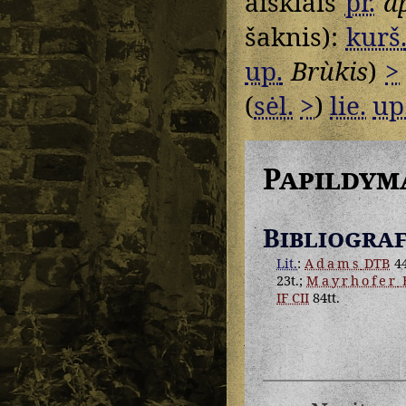
aiškiais
pr.
a
šaknis):
kurš
up.
Brùkis
)
>
(
sėl.
>
)
lie.
up
Papildym
Bibliograf
Lit.
:
Adams
DTB
4
23t.;
Mayrhofer
IF CII
84tt.