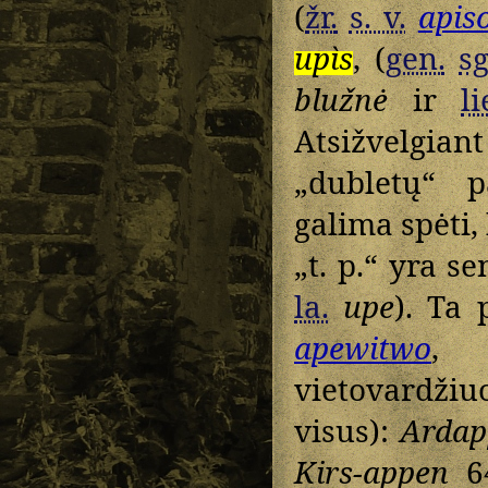
(
žr.
s. v.
apis
upìs
, (
gen.
sg
blužnė
ir
li
Atsižvelgiant
„dubletų“ 
galima spėti,
„t. p.“ yra s
la.
upe
). Ta 
apewitwo
vietovardžiuo
visus):
Ardap
Kirs-appen
6