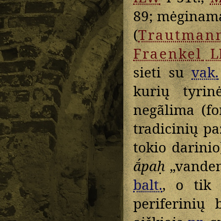
89; mėginama
(
Trautman
Fraenkel
L
sieti su
vak.
kurių tyrin
negãlima (fo
tradicinių pa
tokio darin
ā́paḥ
„vande
balt.
, o tik
periferinių 