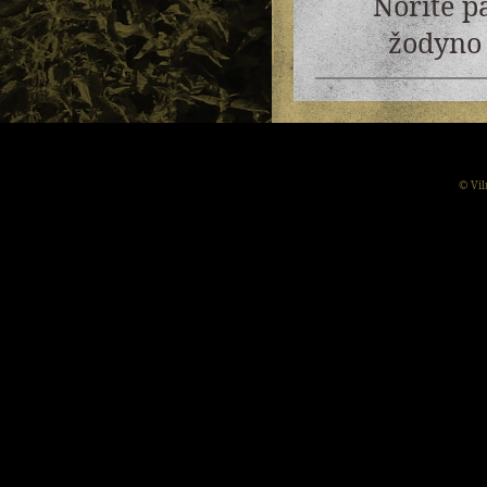
Norite p
žodyno 
© Vil