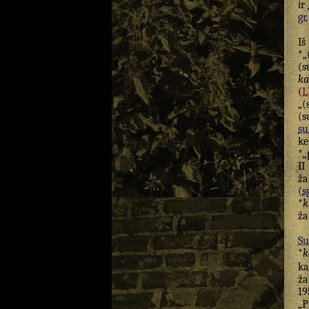
ir
gr.
I
*„
(s
ka
(
L
„(
(s
su
ke
*„
II
ža
(
s
*
k
ža
Su
*
k
ka
ža
19
„P