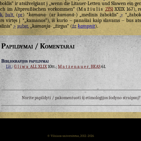
boklis“ ir atsižvelgiant į „wenn die Litauer-Letten und Slawen ein 
ch im Altpreußischen vorkommen“ (
Mažiulis
ZfSl
XXIX 167), re
k.
balt.
(
pr.
) *
kamana-
(ar
kamanā-
) „medinis žaboklis“
>
*„žabokl
rs virtęs į *„kamanos“), iš kurio – panašiai kaip slavams – bus at
slinis“
>
subst.
„
kamanja-
„žirgas“ (
žr.
kampnit
).
Papildymai / Komentarai
Bibliografijos papildymai
Lit.
:
Gliwa
ALL XLIX
10tt.;
Matzenauer
BKAS
61.
Norite papildyti / pakomentuoti šį etimologijos žodyno straipsn
© Vilniaus universitetas, 2012–2026