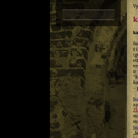
Vy
k
k
Š
ž
(
et
ve
ir
*
k
k
– 
Su
ap
Ž
su
su
ba
„l