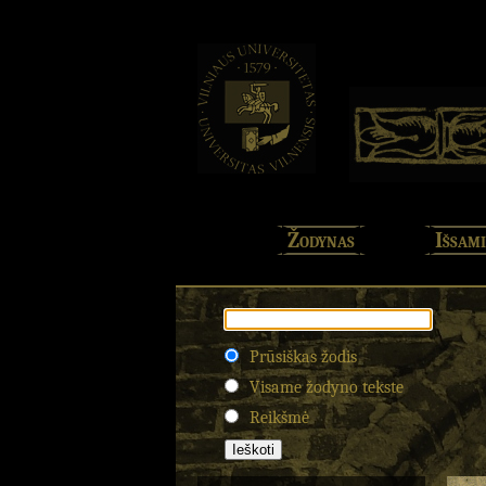
Žodynas
Išsami
Prūsiškas žodis
Visame žodyno tekste
Reikšmė