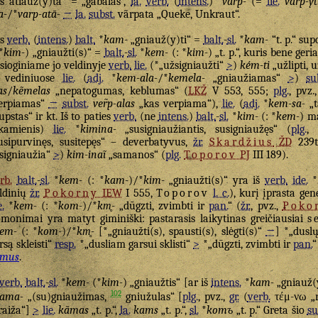
s atlauž(y)ta“ = „gabalas“,
la.
verb.
(
intens.
) *
varp-
(=
lie.
varp-ýt
a-
/*
varp-atā-
→
la.
subst.
vãrpata „Queke, Unkraut“.
as
verb.
(
intens.
)
balt.
*
kam-
„gniauž(y)ti“ =
balt.
-
sl.
*
kam-
“t. p.“ su
 *
kim-
) „gniaužti(s)“ =
balt.
-
sl.
*
kem-
(: *
kim-
) „t. p.“, kuris bene geri
esioginiame jo veldinyje
verb.
lie.
(*„užsigniaužti“
>
)
kém-ti
„užlipti, u
 vediniuose
lie.
(
adj.
*
kem-ala-
/*
kemela-
„gniaužiamas“
>
)
su
as
/
kẽmelas
„nepatogumas, keblumas“ (
LKŽ
V 553, 555;
plg.
, pvz.
erpiamas“
→
subst.
ver̃p-alas
„kas verpiama“),
lie.
(
adj.
*
kem-sa-
„t
upstas“ ir kt. Iš to paties
verb.
(ne
intens.
)
balt.
-
sl.
*
kim-
(: *
kem-
) m
-kamienis)
lie.
*
kimina-
„susigniaužiantis, susigniaužęs“ (
plg.
,
usipurvinęs, susitepęs“ – deverbatyvus,
žr.
Skardžius
ŽD
239t
signiaužia“
>
)
kim-inaĩ
„samanos“ (
plg.
Toporov
PJ
III 189).
rb.
balt.
-
sl.
*
kem-
(: *
kam-
)/*
kim-
„gniaužti(s)“ yra iš
verb.
ide.
*
ldinių
žr.
Pokorny
IEW
I 555,
Toporov
l. c.
), kurį įprasta ge
e.
*
kem-
(: *
kom-
)/*
km̥-
„dūgzti, zvimbti ir
pan.
“ (
žr.
, pvz.,
Poko
monimai yra matyt giminiški: pastarasis laikytinas greičiausiai
s
em-
(: *
kom-
)/*
km̥-
[*„gniaužti(s), spausti(s), slėgti(s)“
→
] *„duslų
rsą skleisti“
resp.
*„dusliam garsui sklisti“
>
*„dūgzti, zvimbti ir
pan.
“
amus
.
verb.
balt.
-
sl.
*
kem-
(*
kim-
) „gniaužtis“ [ar iš
intens.
*
kam-
„gniauž(y
102
ama-
„(su)gniaužimas,
gniužulas“ [
plg.
, pvz.,
gr.
(
verb.
τέμ-νω „
raiža“]
>
lie.
kãmas
„t. p.“,
la.
kams
„t. p.“,
sl.
*
komъ
„t. p.“ Greta šio
su