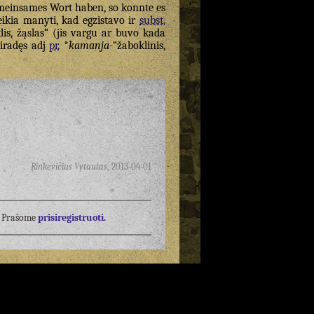
gemeinsames Wort haben, so konnte es
ikia manyti, kad egzistavo ir
subst.
is, žąslas“ (jis vargu ar buvo kada
siradęs adj
pr.
*
kamanja-
“žaboklinis,
Rinkevičius Vytautas
,
2013-04-01
į? Prašome
prisiregistruoti.