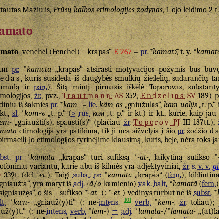
tautas Mažiulis,
Prūsų kalbos etimologijos žodynas
, 1-ojo leidimo 2 t
amato
amato
„venchel (Fenchel) – krapas“
E 267
=
pr.
*
kamatɔ̄
, t. y. *
kamat
iam
pr.
*
kamatā
„krapas“ atsirasti motyvacijos požymis bus buvę
iedas
, kuris susideda iš daugybės smulkių žiedelių, sudarančių t
gumulą ir
pan.
). Šitą mintį pirmasis iškėlė Toporovas, substan
imologijos,
žr.
, pvz.,
Trautmann
AS
352,
Endzelīns
SV
189) p
diniu iš šaknies
pr.
*
kam-
=
lie.
kãm-as
„gniužulas“,
kam-uolỹs
„t. p.“ 
 kt.,
sl.
*
kom-ъ
„t. p.“ (
>
rus.
ком
„t. p.“ ir kt.) ir kt., kurie, kaip 
em-
„gniaužti(s), spausti(s)“ (plačiau
žr.
Toporov
PJ
III 187tt.),
amato
etimologija yra patikima, tik ji neatsižvelgia į šio
pr.
žodžio
d
pirmaeilį jo etimologijos tyrinėjimo klausimą, kuris, beje, nėra toks j
bst.
pr.
*
kamatā
„krapas“ turi sufiksą *
-at-
, laikytiną sufikso *
ofoniniu variantu, kurie abu iš kilmės yra adjektyviniai,
žr.
s. v. v.
g
D
339t. (dėl
-et-
). Taigi
subst.
pr.
*
kamatā
„krapas“ (
fem.
), kildintin
gniaužta“, yra matyt iš
adj.
(
ā
/
o
-kamienio)
vak.
balt.
*
kamatā
(
fem.
signiaužęs“, o šis – sufikso *
-at-
(: *
-et-
) vedinys turbūt ne iš
subst.
*
101
lt.
*
kam-
„gniauž(y)ti“ (: ne-
intens.
verb.
*
kem-
,
žr.
toliau);
auž(y)ti“ (: ne-
intens.
verb.
*
lem-
)
→
adj.
*
lamatā-
/*
lamata-
„(at)l