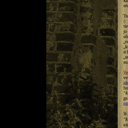
ka
at
T
(:
ti
jo
al
„v
„k
ā
„s
su
Ve
ve
id
ho
*
k
ga
c
Iš
*
k
at