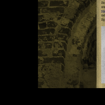
ža
au
va
no
žą