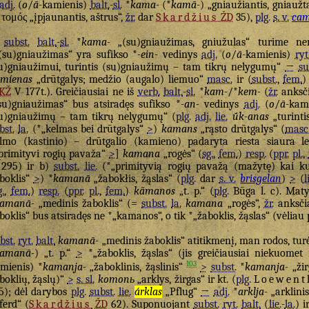
adj.
(
o
/
ā
-kamienis)
balt.
-
sl.
*
kama-
(*
kamā-
) „gniaužiantis, gniaužt
τομός „įpjaunantis, aštrus“,
žr.
dar
Skardžius
ŽD
35),
plg.
s. v.
ca
š
subst.
balt.
-
sl.
*
kama-
„(su)gniaužimas, gniužulas“ turime ne
(su)gniaužimas“ yra sufikso *
-ein-
vedinys
adj.
(
o
/
ā
-kamienis)
ryt
u)gniaužimui, turintis (su)gniaužimų – tam tikrų nelygumų“
→
su
míenas
„drūtgalys; medžio (augalo) liemuo“
masc.
ir (
subst.
,
fem.
KŽ
V 177t.). Greičiausiai ne iš
verb.
balt.
-
sl.
*
kam-
/*
kem-
(
žr.
anksči
su)gniaužimas“ bus atsiradęs sufikso *
-an-
vedinys
adj.
(
o
/
ā
-kam
u)gniaužimų – tam tikrų nelygumų“ (
plg.
adj.
lie.
ū́k-anas
„turinti
bst.
la.
(*„kelmas bei drūtgalys“
>
)
kamans
„rąsto drūtgalys“ (
masc
lmo (kastinio) – drūtgalio (kamieno) padaryta riesta siaura le
primityvi rogių pavaža“
>
]
kamana
„rogės“ (
sg.
,
fem.
)
resp.
(
ppr.
pl.
,
 295) ir b)
subst.
lie.
(*„primityvią rogių pavažą (mažytę) kai k
boklis“
>
) *
kamanā
„žabokłis, žąslas“ (
plg.
dar
s. v.
brisgelan
)
>
(
l
g.
,
fem.
)
resp.
(
ppr.
pl.
,
fem.
)
kãmanos
„t. p.“ (
plg.
Būga l. c). Maty
amanā-
„medinis žaboklis“ (=
subst.
la.
kamana
„rogės“,
žr.
anksčia
boklis“ bus atsiradęs ne *„kamanos“, o tik *„žaboklis, žąslas“ (vėliau 
bst.
ryt.
balt.
kamanā-
„medinis žaboklis“ atitikmenį, man rodos, turė
amanā-
) „t. p.“
>
*„žaboklis, žąslas“ (jis greičiausiai niekuome
103
mienis) *
kamanja-
„žaboklinis, žąslinis“
>
subst.
*
kamanja-
„žir
boklių, žąslų)“
>
s. sl.
komonь
„arklys, žirgas“ ir kt. (
plg.
Loewent
5); dėl darybos
plg.
subst.
lie.
árklas
„Pflug“
→
adj.
*
arklja-
„arklini
ferd“ (
Skardžius
ŽD
62). Suponuojant
subst.
ryt.
balt.
(
lie.
-
la.
) i