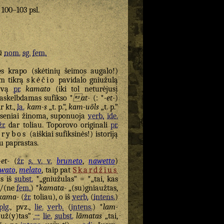
. 100–103 psl.
ā
nom.
sg.
fem.
s krapo (skėtinių šeimos augalo!)
am tikrą
skėčio
pavidalo gniužulą
tyvą
pr.
kamato
(iki tol neturėjusį
askelbdamas sufikso *
at-
(: *
-et-
)
ir kt.,
la.
kam-s
„t. p.“,
kam-uõls
„t. p.“
jau seniai žinoma, suponuoja
verb.
ide.
žr.
dar toliau. Toporovo originali
pr.
arybos
(aiškiai sufiksinės!) istoriją
au paprastas.
-et-
(
žr.
s. v. v.
bruneto
,
nawetto
)
iwato
,
melato
, taip pat
Skardžius
as iš
subst.
*„gniužulas“ = *„tai, kas
)/(ne
fem.
) *
kamata-
„(su)gniaužtas,
kama-
(
žr.
toliau), o iš
verb.
(
intens.
)
plg.
, pvz.,
lie.
verb.
(
intens.
) *
lam-
auž(y)tas“
→
lie.
subst.
lãmatas
„tai,