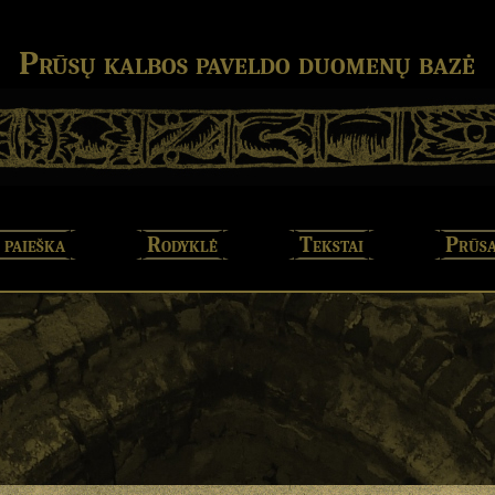
Prūsų kalbos paveldo duomenų bazė
 paieška
Rodyklė
Tekstai
Prūsa