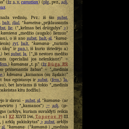
as“ (
žr.
s. v.
camstian
) (
plg.
, pvz.,
adj.
mus
.
maža vedinių. Pvz.: iš šio
subst.
.
balt.
dial.
*
kameina-
„priklausantis
bst.
lie.
(*„kelmas bei drūtgalys“
>
)
)
kamíena
„medžio (augalo) liemuo“
au), o iš ano
subst.
balt.
-
sl.
*
kama-
ienis)
ryt.
balt.
*
kamana-
„turintis
s ūkų“ ir
pan.
), iš kurio išriedėjo a)
.
) bei
subst.
la.
[*„iš nestoro medžio
nta (specialiai jos nelenkiant)“ =
fem.
)
kamanas
„t. p.“ (
žr.
Būga
RR
uo primenantis žabas“ = *„medinis
ie.
)
kãmana
„kamanos (su žąslais)“
t bus egzistavęs ir
subst.
(
fem.
)
la.
u), bet latviams iš tokio *„medinis
pakeistas kitu žodžiu).
jo ir slavai –
subst.
sl.
*
kamana-
(ar
t nevirto į *„kamanos“)
→
adj.
(
i̯o
-
gas (arklys, kuriam suvaldyti reikia
hal
KZ
XLVII 146,
Toporov
PJ
III
s, į arklą pakinkytas“
>
subst.
arklỹs
r
sl.
*
kamana-
(*
kamanā-
) „medinis