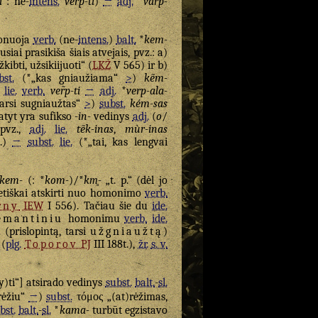
i
: ne-
intens.
ver̃p-ti
)
→
adj.
*
varp-
ponuoja
verb.
(ne-
intens.
)
balt.
*
kem-
ausiai prasikiša šiais atvejais, pvz.: a)
žkibti, užsikiijuoti“ (
LKŽ
V 565) ir b)
bst.
(*„kas gniaužiama“
>
)
kẽm-
,
lie.
verb.
ver̃p-ti
→
adj.
*
verp-ala-
arsi sugniaužtas“
>
)
subst.
kém-sas
atyt yra sufikso
-in-
vedinys
adj.
(
o
/
 pvz.,
adj.
lie.
tẽk-inas
,
mùr-inas
.)
→
subst.
lie.
(*„tai, kas lengvai
kem-
(: *
kom-
)/*
km̥-
„t. p.“ (dėl jo
netiškai atskirti nuo homonimo
verb.
rny
IEW
I 556). Tačiau šie du
ide.
emantiniu
homonimu
verb.
ide.
 (prislopintą, tarsi
užgniaužtą
)
 (
plg.
Toporov
PJ
III 188t.),
žr.
s. v.
)ti“] atsirado vedinys
subst.
balt.
-
sl.
rėžiu“
→
)
subst.
τόμος „(at)rėžimas,
bst.
balt.
-
sl.
*
kama-
turbūt egzistavo